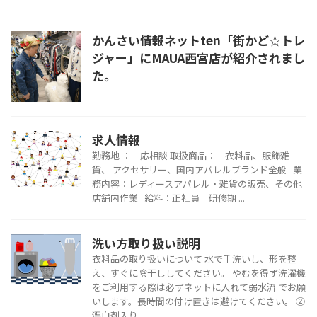
かんさい情報ネットten「街かど☆トレ
ジャー」にMAUA西宮店が紹介されまし
た。
求人情報
勤務地 ： 応相談 取扱商品： 衣料品、服飾雑
貨、 アクセサリー、国内アパレルブランド全般 業
務内容：レディースアパレル・雑貨の販売、その他
店舗内作業 給料：正社員 研修期 ...
洗い方取り扱い説明
衣料品の取り扱いについて 水で手洗いし、形を整
え、すぐに陰干ししてください。 やむを得ず洗濯機
をご利用する際は必ずネットに入れて弱水流 でお願
いします。長時間の付け置きは避けてください。 ②
漂白剤入り ...