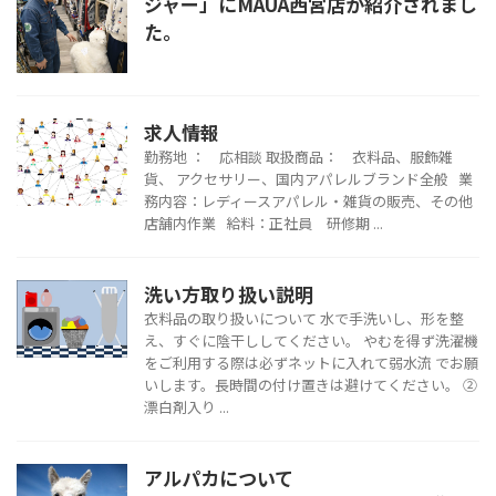
ジャー」にMAUA西宮店が紹介されまし
た。
求人情報
勤務地 ： 応相談 取扱商品： 衣料品、服飾雑
貨、 アクセサリー、国内アパレルブランド全般 業
務内容：レディースアパレル・雑貨の販売、その他
店舗内作業 給料：正社員 研修期 ...
洗い方取り扱い説明
衣料品の取り扱いについて 水で手洗いし、形を整
え、すぐに陰干ししてください。 やむを得ず洗濯機
をご利用する際は必ずネットに入れて弱水流 でお願
いします。長時間の付け置きは避けてください。 ②
漂白剤入り ...
アルパカについて